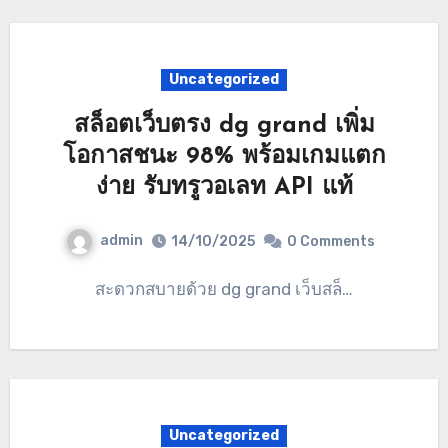
Uncategorized
สล็อตเว็บตรง dg grand เพิ่ม
โอกาสชนะ 98% พร้อมเกมแตก
ง่าย รับทรูวอเลท API แท้
admin
14/10/2025
0 Comments
สะดวกสบายด้วย dg grand เว็บสล็…
Uncategorized