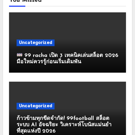
You Missed
Uncategorized
99 racha เปิด 3 เทคนิคเล่นสล็อต 2026
มือใหม่ควรรู้ก่อนเริ่มเดิมพัน
Uncategorized
ก้าวข้ามทุกขีดจำกัด! 99football สล็อต
ระบบ AI อัจฉริยะ วิเคราะห์โบนัสแม่นยำ
ที่สุดแห่งปี 2026