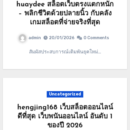
huaydee สล็อตเว็บตรงแตกหนัก
– พลิกชีวิตด้วยปลายนิ้ว กับคลัง
เกมสล็อตที่จ่ายจริงที่สุด
admin
20/01/2026
0 Comments
สัมผัสประสบการณ์เดิมพันยุคใหม่…
Uncategorized
hengjing168 เว็บสล็อตออนไลน์
ดีที่สุด เว็บพนันออนไลน์ อันดับ 1
ของปี 2026