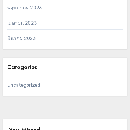
พฤษภาคม 2023
เมษายน 2023
มีนาคม 2023
Categories
Uncategorized