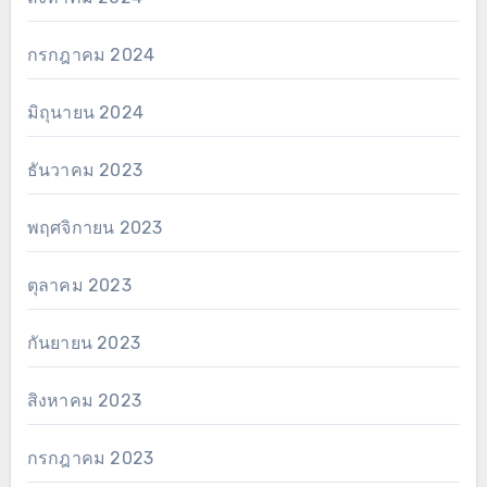
กรกฎาคม 2024
มิถุนายน 2024
ธันวาคม 2023
พฤศจิกายน 2023
ตุลาคม 2023
กันยายน 2023
สิงหาคม 2023
กรกฎาคม 2023