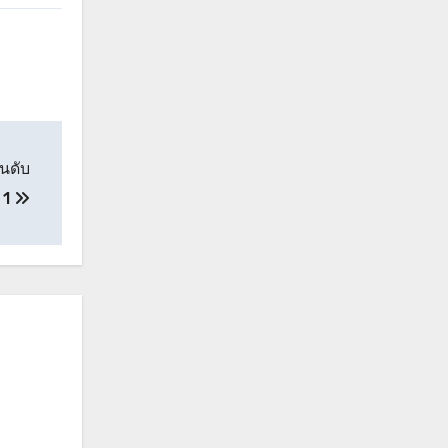
นดับ
1