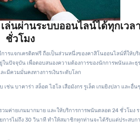
เล่นผ่านระบบออนไลน์ได้ทุกเวล
ชั่วโมง
การแจกเครดิตฟรี ถือเป็นส่วนหนึ่งของคาสิโนออนไลน์ที่ให้บร
อยู่ในปัจจุบัน เพื่อตอบสนองความต้องการของนักการพนันและธุร
รและมีควมมั่นคงทางการเงินระดับโลก
เช่น บาคาร่า สล็อต ไฮโล เสือมังกร รูเล็ต เกมยิงปลา และอื่นๆ 
บรวมค่ายเกมมากมาย และให้บริการการพนันตลอด 24 ชั่วโมง ร
ยการไม่ถึง 30 วินาที ทำให้สมาชิกทุกท่านจะได้รับแต่ประสบการ