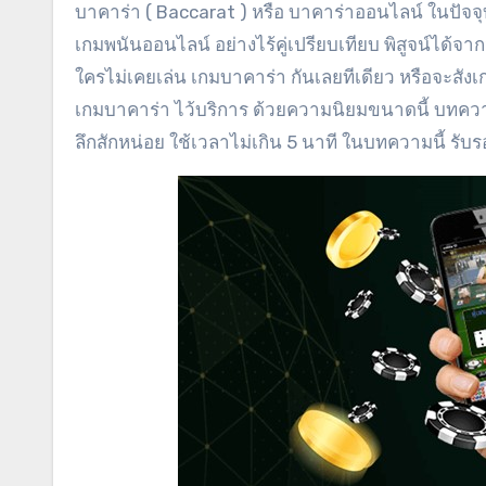
บาคาร่า ( Baccarat ) หรือ บาคาร่าออนไลน์ ในปัจจุบ
เกมพนันออนไลน์ อย่างไร้คู่เปรียบเทียบ พิสูจน์ได้จ
ใครไม่เคยเล่น เกมบาคาร่า กันเลยทีเดียว หรือจะสังเกต
เกมบาคาร่า ไว้บริการ ด้วยความนิยมขนาดนี้ บทความ
ลึกสักหน่อย ใช้เวลาไม่เกิน 5 นาที ในบทความนี้ รับรอง