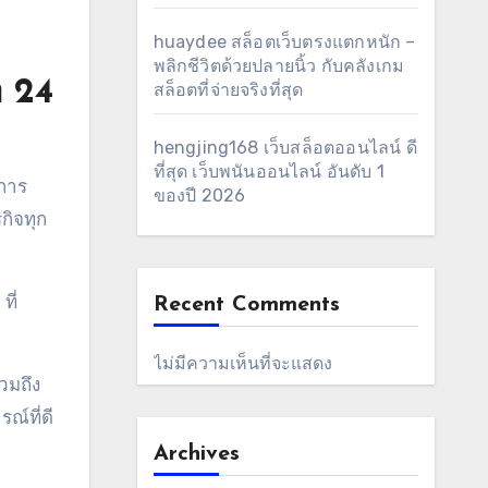
huaydee สล็อตเว็บตรงแตกหนัก –
พลิกชีวิตด้วยปลายนิ้ว กับคลังเกม
า 24
สล็อตที่จ่ายจริงที่สุด
hengjing168 เว็บสล็อตออนไลน์ ดี
ที่สุด เว็บพนันออนไลน์ อันดับ 1
ิการ
ของปี 2026
กิจทุก
ที่
Recent Comments
ไม่มีความเห็นที่จะแสดง
วมถึง
ณ์ที่ดี
Archives