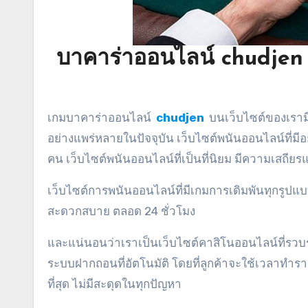
บาคาร่าออนไลน์ chudjen 
เกมบาคาร่าออนไลน์
chudjen
บนเว็บไซต์ของเรามี
อย่างแพร่หลายในปัจจุบัน เว็บไซต์พนันออนไลน์ที่มี
คน เว็บไซต์พนันออนไลน์ที่เป็นที่นิยม มีความเสถีย
เว็บไซต์การพนันออนไลน์ที่มีเกมการเดิมพันทุกรูปแบบ 
สะดวกสบาย ตลอด 24 ชั่วโมง
และแน่นอนว่าเราเป็นเว็บไซต์คาสิโนออนไลน์ที่รว
ระบบฝากถอนที่อัตโนมัติ โดยที่ลูกค้าจะใช้เวลาทำรา
ที่สุด ไม่มีสะดุดในทุกปัญหา