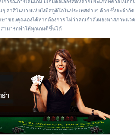
สบการณ์การเล่นเกม มีเกมดีลเลอร์สดหลายประเภทที่คาสิโนออ
ๆ คาสิโนบางแห่งยังมีสตูดิโอในประเทศต่างๆ ด้วย ซึ่งจะจำกัดเ
าษาของคุณเองได้หากต้องการ ไม่ว่าคุณกำลังมองหาสภาพแวดล
ดสามารถทำให้ทุกเกมดีขึ้นได้