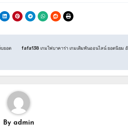
ว็บยอด
fafa138 เกมไพ่บาคาร่า เกมเดิมพันออนไลน์ ยอดนิยม อั
By
admin