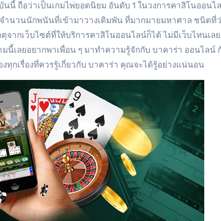
ันนี้ ถือว่าเป็นเกมไพ่ยอดนิยม อันดับ 1 ในวงการคาสิโนออนไล
ากจำนวนนักพนันที่เข้ามาวางเดิมพัน ที่มากมายมหาศาล ชนิดที่ว่
ุจากเว็บไซต์ที่ให้บริการคาสิโนออนไลน์ก็ได้ ไม่มีเว็บไหนเลย ท
นี้เลยอยากพาเพื่อน ๆ มาทำความรู้จักกับ บาคาร่า ออนไลน์ ก
ทุกเรื่องที่ควรรู้เกี่ยวกับ บาคาร่า คุณจะได้รู้อย่างแน่นอน