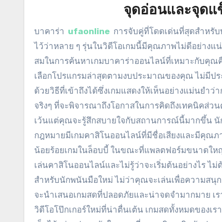
จุดอ่อนและจุดแ
บาคาร่า
ufaonline
การจับคู่ที่โดดเด่นที่สุดสำห
ไว้ว่าหลาย ๆ รุ่นในวิดีโอเกมนี้มีคุณภาพไม่ดีอย่า
สมในการค้นหาเกมบาคาร่าออนไลน์ที่เหมาะกับคุณคื
เลือกโปรแกรมล่าสุดตามงบประมาณของคุณ ไม่มีประวั
ด้วยวิธีที่เข้าถึงได้ซึ่งเกมแสดงให้เห็นอย่างแม่นยำว่าก
จริงๆ ที่จะพิจารณาถึงโอกาสในการคิดถึงเทคนิคส่วนต
เว้นแต่คุณจะรู้สึกสบายใจกับสถานการณ์นี้มากขึ้น นัก
กฎหมายมีเกมคาสิโนออนไลน์ที่มีชื่อเสียงและมีคุ
น้อยร้อยเกมในล็อบบี้ ในขณะที่แพลตฟอร์มขนาดใหญ่ส
เล่นคาสิโนออนไลน์และไม่รู้ว่าจะเริ่มต้นอย่างไร ไม่
สำหรับนักพนันมือใหม่ ไม่ว่าคุณจะเล่นเพื่อความสนุกห
จะนำเสนอเกมสดที่ปลอดภัยและน่าจดจำมากมาย เรา
วิดีโอโป๊กเกอร์ใหม่ที่น่าตื่นเต้น เกมสดทั้งหมดของเ