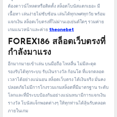
ต้องดาวน์โหลดหรือติดตั้ง สล็อตโบนัสแตกเยอะ มี
เนื้อหา เล่นง่ายไม่ซับซ้อน เล่นได้ทุกเพศทุกวัย พร้อม
แจกเงิน สล็อตเว็บตรงที่ไม่ผ่านเอเย่นต์ใดๆ รวมค่าย
เกมแนวหน้าและค่าย
theonebet
FOREX186 สล็อตเว็บตรงที่
กำลังมาแรง
อีกมากมายเข้าเล่น บนมือถือ ไหลลื่น ไม่มีสะดุด
รองรับได้ทุกระบบ รับเงินรางวัล ก้อนโต ที่แจกตลอด
เวลาได้อย่างแน่นอน สล็อตเว็บตรง ได้เงินจริง มั่นคง
ปลอดภัยไม่มีการโกงรวมเกมสล็อตที่มีมาตรฐาน ระดับ
โลกและที่มีระบบป้องกันอย่างแน่นหนามีการแจกเงิน
รางวัล โบนัสแจ็กพอตต่างๆ ให้ทุกท่านได้ลุ้นรับตลอด
ภายในเกม