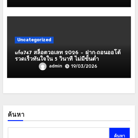
Uncategorized
ufa747 สล็อตวอเลท 2026 – ฝาก-ถอนออโต้
รวดเร็วทันใจใน 5 วินาที ไม่มีขั้นต่ำ
admin
19/03/2026
ค้นหา
ค้นหา