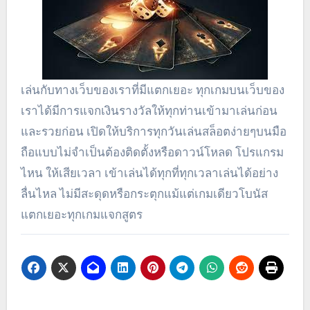
เล่นกับทางเว็บของเราที่มีแตกเยอะ ทุกเกมบนเว็บของ
เราได้มีการแจกเงินรางวัลให้ทุกท่านเข้ามาเล่นก่อน
และรวยก่อน เปิดให้บริการทุกวันเล่นสล็อตง่ายๆบนมือ
ถือแบบไม่จำเป็นต้องติดตั้งหรือดาวน์โหลด โปรแกรม
ไหน ให้เสียเวลา เข้าเล่นได้ทุกที่ทุกเวลาเล่นได้อย่าง
ลื่นไหล ไม่มีสะดุดหรือกระตุกแม้แต่เกมเดียวโบนัส
แตกเยอะทุกเกมแจกสูตร