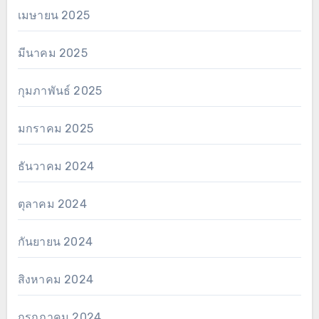
เมษายน 2025
มีนาคม 2025
กุมภาพันธ์ 2025
มกราคม 2025
ธันวาคม 2024
ตุลาคม 2024
กันยายน 2024
สิงหาคม 2024
กรกฎาคม 2024