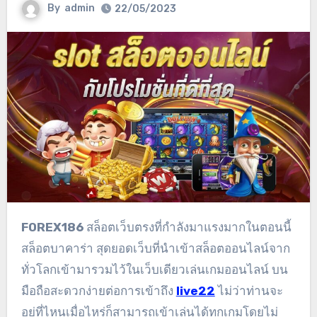
By
admin
22/05/2023
FOREX186
สล็อตเว็บตรงที่กำลังมาแรงมากในตอนนี้
สล็อตบาคาร่า สุดยอดเว็บที่นำเข้าสล็อตออนไลน์จาก
ทั่วโลกเข้ามารวมไว้ในเว็บเดียวเล่นเกมออนไลน์ บน
มือถือสะดวกง่ายต่อการเข้าถึง
live22
ไม่ว่าท่านจะ
อยู่ที่ไหนเมื่อไหร่ก็สามารถเข้าเล่นได้ทุกเกมโดยไม่