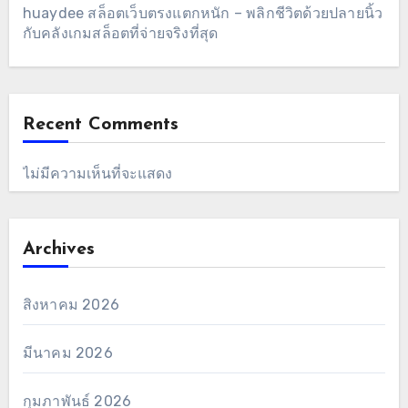
huaydee สล็อตเว็บตรงแตกหนัก – พลิกชีวิตด้วยปลายนิ้ว
กับคลังเกมสล็อตที่จ่ายจริงที่สุด
Recent Comments
ไม่มีความเห็นที่จะแสดง
Archives
สิงหาคม 2026
มีนาคม 2026
กุมภาพันธ์ 2026