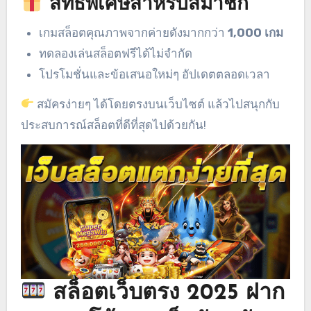
สิทธิพิเศษสำหรับสมาชิก
เกมสล็อตคุณภาพจากค่ายดังมากกว่า
1,000 เกม
ทดลองเล่นสล็อตฟรีได้ไม่จำกัด
โปรโมชั่นและข้อเสนอใหม่ๆ อัปเดตตลอดเวลา
สมัครง่ายๆ ได้โดยตรงบนเว็บไซต์ แล้วไปสนุกกับ
ประสบการณ์สล็อตที่ดีที่สุดไปด้วยกัน!
สล็อตเว็บตรง 2025 ฝาก