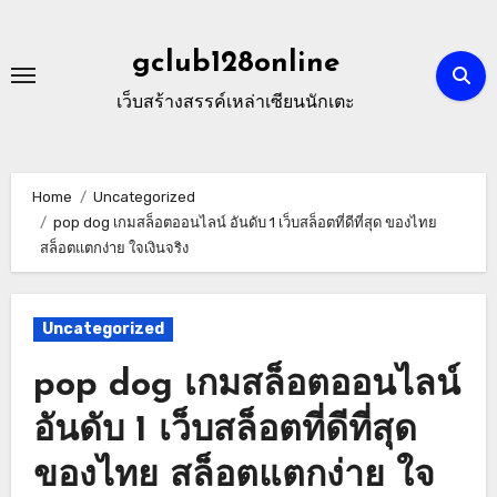
Skip
to
gclub128online
content
เว็บสร้างสรรค์เหล่าเซียนนักเตะ
Home
Uncategorized
pop dog เกมสล็อตออนไลน์ อันดับ 1 เว็บสล็อตที่ดีที่สุด ของไทย
สล็อตแตกง่าย ใจเงินจริง
Uncategorized
pop dog เกมสล็อตออนไลน์
อันดับ 1 เว็บสล็อตที่ดีที่สุด
ของไทย สล็อตแตกง่าย ใจ