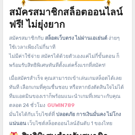
สมัครสมาชิกสล็อตออนไลน์
ฟรี! ไม่ยุ่งยาก
สมัครสมาชิกกับ
สล็อตเว็บตรง ไม่ผ่านเอเย่นต์
ง่ายๆ
ใช้เวลาเพียงไม่กี่นาที
ไม่มีค่าใช้จ่าย สมัครได้ด้วยตัวเองแค่ไม่กี่ขั้นตอน ก็
พร้อมรับสิทธิพิเศษทันทีตั้งแต่ครั้งแรกที่สมัคร!
เมื่อสมัครสำเร็จ คุณสามารถเข้าเล่นเกมสล็อตได้เลย
ทันที เลือกเกมที่คุณชื่นชอบ หรือหากยังตัดสินใจไม่ได้
ทีมแอดมินของเราก็พร้อมแนะนำเกมที่เหมาะกับคุณ
ตลอด 24 ชั่วโมง
GUWIN789
มั่นใจได้กับเว็บไซต์ที่
ปลอดภัย การเงินมั่นคง ไม่โกง
แน่นอน
เว็บไซต์สล็อตออนไลน์อันดับ 1 ของไทย