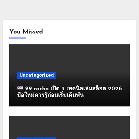
You Missed
Uncategorized
99 racha เปิด 3 เทคนิคเล่นสล็อต 2026
มือใหม่ควรรู้ก่อนเริ่มเดิมพัน