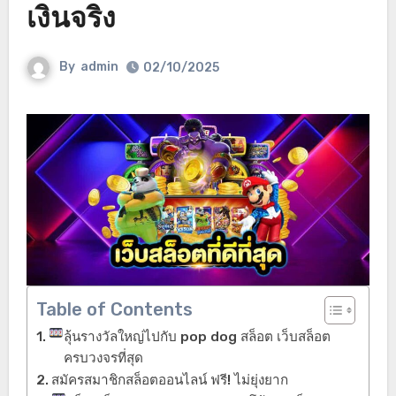
เงินจริง
By
admin
02/10/2025
Table of Contents
ลุ้นรางวัลใหญ่ไปกับ pop dog สล็อต เว็บสล็อต
ครบวงจรที่สุด
สมัครสมาชิกสล็อตออนไลน์ ฟรี! ไม่ยุ่งยาก