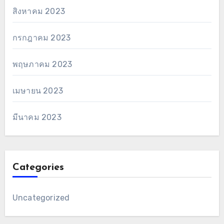
สิงหาคม 2023
กรกฎาคม 2023
พฤษภาคม 2023
เมษายน 2023
มีนาคม 2023
Categories
Uncategorized