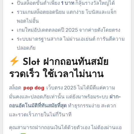
ปั่นสล็อตขั้นต่ำเพียง
1 บาท
ก็ลุ้นรางวัลใหญ่ได้
รวมเกมสล็อตยอดนิยม แตกง่าย โบนัสและแจ็ก
พอตไม่อั้น
เกมใหม่อัปเดตตลอดปี 2025 จากค่ายดังโดยตรง
ระบบมาตรฐานสากล ไม่ผ่านเอเย่นต์ การันตีความ
ปลอดภัย
Slot ฝากถอนทันสมัย
รวดเร็ว ใช้เวลาไม่นาน
สล็อต
pop dog
เว็บตรง 2025 ไม่ได้มีดีแค่ความ
มั่นคงและปลอดภัยเท่านั้น แต่ยังมาพร้อมระบบ
ฝาก-
ถอนอัตโนมัติที่ทันสมัยที่สุด
ทำธุรกรรมง่าย สะดวก
และรวดเร็วภายในไม่กี่วินาที
คุณสามารถฝากถอนเงินได้ด้วยตัวเอง ไม่ต้องผ่านแอ