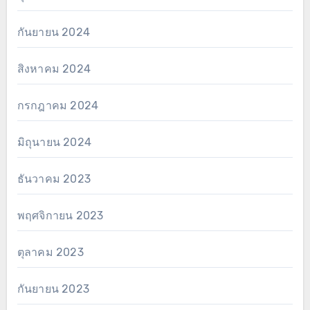
กันยายน 2024
สิงหาคม 2024
กรกฎาคม 2024
มิถุนายน 2024
ธันวาคม 2023
พฤศจิกายน 2023
ตุลาคม 2023
กันยายน 2023