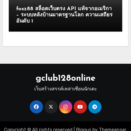
foxz88 สล็อตเว็บตรง API แท้จากอเมริกา
– ระบบหลังบ้านมาตรฐานโลก ความเสถียร
อันดับ 1
gclub128online
เว็บสร้างสรรค์เหล่าเซียนนักเตะ
Copyright © All rights reserved
|
Blogus
by
Themeansar
.