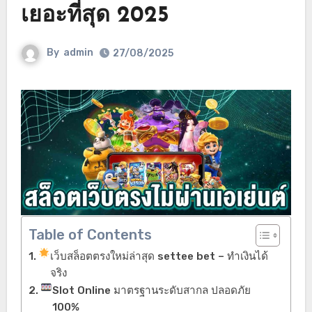
เยอะที่สุด 2025
By
admin
27/08/2025
Table of Contents
เว็บสล็อตตรงใหม่ล่าสุด settee bet – ทำเงินได้
จริง
Slot Online มาตรฐานระดับสากล ปลอดภัย
100%