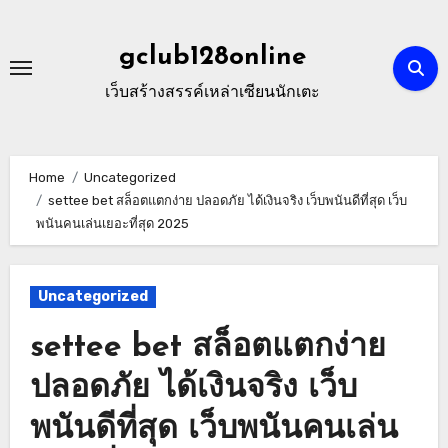
Skip
to
gclub128online
content
เว็บสร้างสรรค์เหล่าเซียนนักเตะ
Home
Uncategorized
settee bet สล็อตแตกง่าย ปลอดภัย ได้เงินจริง เว็บพนันดีที่สุด เว็บ
พนันคนเล่นเยอะที่สุด 2025
Uncategorized
settee bet สล็อตแตกง่าย
ปลอดภัย ได้เงินจริง เว็บ
พนันดีที่สุด เว็บพนันคนเล่น