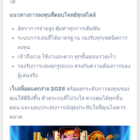
ได้
แนวทางการลงทุนที่ตอบโจทย์ทุกสไตล์
อัตราการจ่ายสูง คุ้มค่าทุกการเดิมพัน
ระบบการเล่นที่ได้มาตรฐาน รองรับทุกเทคนิคการ
ลงทุน
เข้าถึงง่าย ใช้งานสะดวก ทุกขั้นตอนรวดเร็ว
รองรับการเล่นทุกรูปแบบ ตรงกับความต้องการของ
ผู้เล่นจริง
เว็บสล็อตแตกง่าย 2025
พร้อมยกระดับการลงทุนของ
คุณให้ดียิ่งขึ้น ด้วยระบบที่โปร่งใส ควบคุมได้ทุกขั้น
ตอน และมอบประสบการณ์สุดประทับใจที่คุณไม่ควร
พลาด