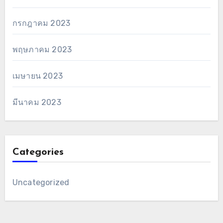
กรกฎาคม 2023
พฤษภาคม 2023
เมษายน 2023
มีนาคม 2023
Categories
Uncategorized