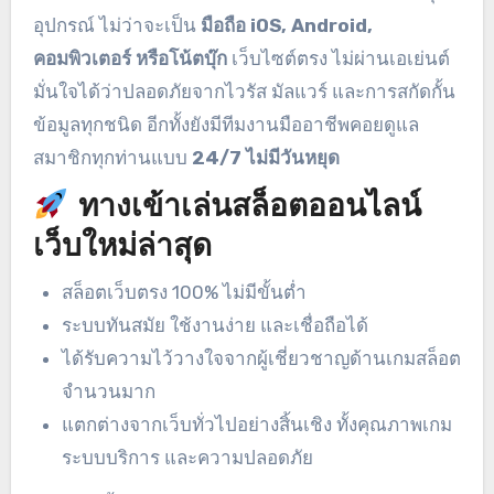
อุปกรณ์ ไม่ว่าจะเป็น
มือถือ iOS, Android,
คอมพิวเตอร์ หรือโน้ตบุ๊ก
เว็บไซต์ตรง ไม่ผ่านเอเย่นต์
มั่นใจได้ว่าปลอดภัยจากไวรัส มัลแวร์ และการสกัดกั้น
ข้อมูลทุกชนิด อีกทั้งยังมีทีมงานมืออาชีพคอยดูแล
สมาชิกทุกท่านแบบ
24/7 ไม่มีวันหยุด
ทางเข้าเล่นสล็อตออนไลน์
เว็บใหม่ล่าสุด
สล็อตเว็บตรง 100% ไม่มีขั้นต่ำ
ระบบทันสมัย ใช้งานง่าย และเชื่อถือได้
ได้รับความไว้วางใจจากผู้เชี่ยวชาญด้านเกมสล็อต
จำนวนมาก
แตกต่างจากเว็บทั่วไปอย่างสิ้นเชิง ทั้งคุณภาพเกม
ระบบบริการ และความปลอดภัย