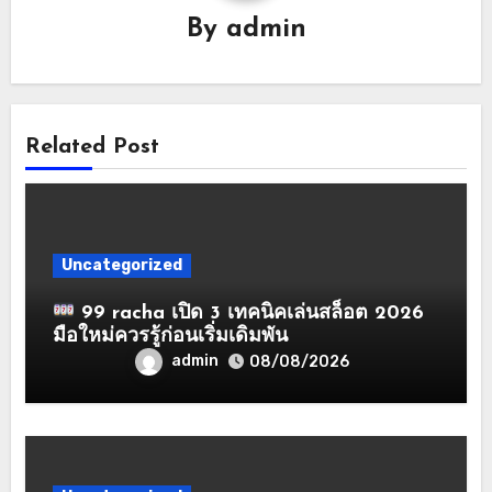
By
admin
Related Post
Uncategorized
99 racha เปิด 3 เทคนิคเล่นสล็อต 2026
มือใหม่ควรรู้ก่อนเริ่มเดิมพัน
admin
08/08/2026