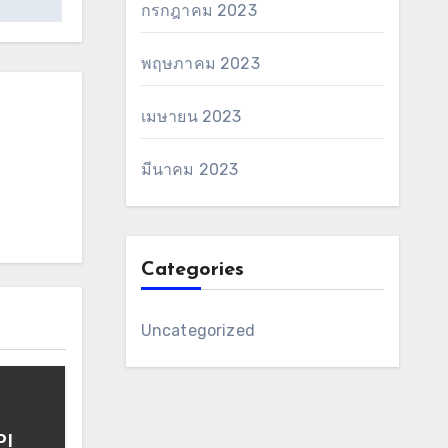
กรกฎาคม 2023
พฤษภาคม 2023
เมษายน 2023
มีนาคม 2023
Categories
Uncategorized
PI