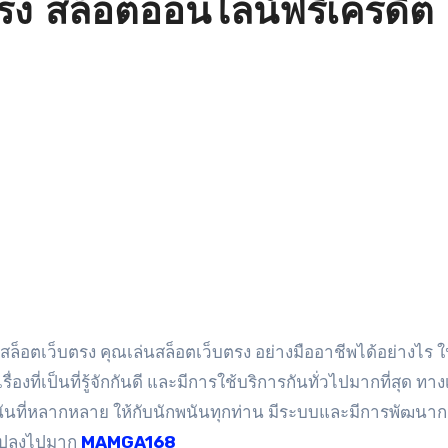
ตรง สล็อตออนไลน์ฟรีเครดิต
สล็อตเว็บตรง คุณเล่นสล็อตเว็บตรง อย่างมืออาชีพได้อย่างไร 
ที่เป็นที่รู้จักกันดี และมีการใช้บริการกันทั่วไปมากที่สุด ทาง
ันที่หลากหลาย ให้กับนักพนันทุกท่าน มีระบบและมีการพัฒนาก
ยนแปลงไปมาก
MAMGA168