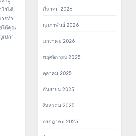
พาผู้
มีนาคม 2026
ำไรได้
นการทำ
กุมภาพันธ์ 2026
ยให้คุณ
ูญเปล่า
มกราคม 2026
พฤศจิกายน 2025
ตุลาคม 2025
กันยายน 2025
สิงหาคม 2025
กรกฎาคม 2025