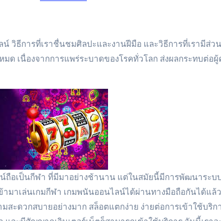
์ วิธีการที่เราชื่นชมศิลปะและงานฝีมือ และวิธีการที่เรามีส่ว
้งหมด เนื่องจากการแพร่ระบาดของโรคทั่วโลก ส่งผลกระทบต่อผู้
ถือเป็นกีฬา ที่มีมาอย่างช้านาน แต่ในสมัยนี้มีการพัฒนาระ
ข้ามาเล่นเกมกีฬา เกมพนันออนไลน์ได้ผ่านทางมือถือกันได้แล้ว 
ความสะดวกสบายอย่างมาก สล็อตแตกง่าย ง่ายต่อการเข้าใช้บริกา