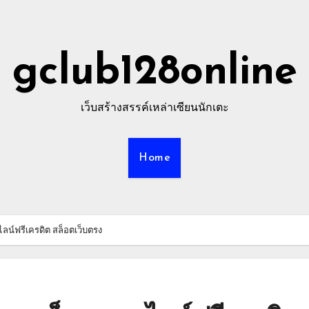
gclub128online
เว็บสร้างสรรค์เหล่าเซียนนักเตะ
Home
ลน์ฟรีเครดิต สล็อตเว็บตรง