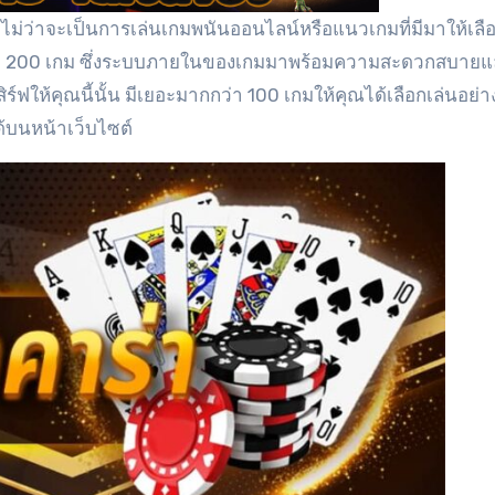
ม่ว่าจะเป็นการเล่นเกมพนันออนไลน์หรือแนวเกมที่มีมาให้เลื
กกว่า 200 เกม ซึ่งระบบภายในของเกมมาพร้อมความสะดวกสบายแ
ร์ฟให้คุณนี้นั้น มีเยอะมากกว่า 100 เกมให้คุณได้เลือกเล่นอย่า
ด้บนหน้าเว็บไซต์