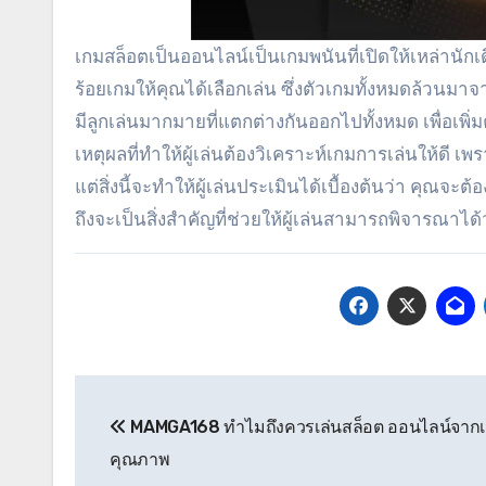
เกมสล็อตเป็นออนไลน์เป็นเกมพนันที่เปิดให้เหล่านั
ร้อยเกมให้คุณได้เลือกเล่น ซึ่งตัวเกมทั้งหมดล้วนม
มีลูกเล่นมากมายที่แตกต่างกันออกไปทั้งหมด เพื่อเพิ
เหตุผลที่ทำให้ผู้เล่นต้องวิเคราะห์เกมการเล่นให้ดี 
แต่สิ่งนี้จะทำให้ผู้เล่นประเมินได้เบื้องต้นว่า คุ
ถึงจะเป็นสิ่งสำคัญที่ช่วยให้ผู้เล่นสามารถพิจารณาไ
แนะแนว
MAMGA168 ทำไมถึงควรเล่นสล็อต ออนไลน์จากเ
เรื่อง
คุณภาพ