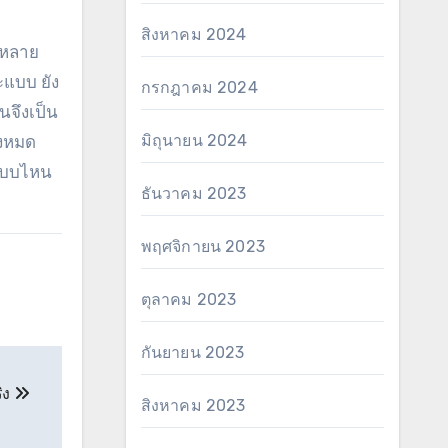
สิงหาคม 2024
ยหลาย
ะแบบ ยัง
กรกฎาคม 2024
นจึงเป็น
มิถุนายน 2024
้งหมด
ลแบบไหน
ธันวาคม 2023
พฤศจิกายน 2023
ตุลาคม 2023
กันยายน 2023
ิง
สิงหาคม 2023