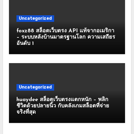
Uncategorized
foxz88 สล็อตเว็บตรง API แท้จากอเมริกา
– ระบบหลังบ้านมาตรฐานโลก ความเสถียร
อันดับ 1
Uncategorized
huaydee สล็อตเว็บตรงแตกหนัก – พลิก
ชีวิตด้วยปลายนิ้ว กับคลังเกมสล็อตที่จ่าย
จริงที่สุด