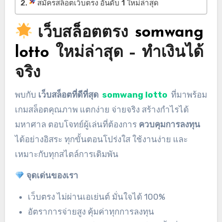
สมัครสล็อตเว็บตรง อันดับ 1 ใหม่ล่าสุด
เว็บสล็อตตรง
somwang
lotto
ใหม่ล่าสุด – ทำเงินได้
จริง
พบกับ
เว็บสล็อตที่ดีที่สุด
somwang lotto
ที่มาพร้อม
เกมสล็อตคุณภาพ แตกง่าย จ่ายจริง สร้างกำไรได้
มหาศาล ตอบโจทย์ผู้เล่นที่ต้องการ
ควบคุมการลงทุน
ได้อย่างอิสระ ทุกขั้นตอนโปร่งใส ใช้งานง่าย และ
เหมาะกับทุกสไตล์การเดิมพัน
จุดเด่นของเรา
เว็บตรง ไม่ผ่านเอเย่นต์ มั่นใจได้ 100%
อัตราการจ่ายสูง คุ้มค่าทุกการลงทุน