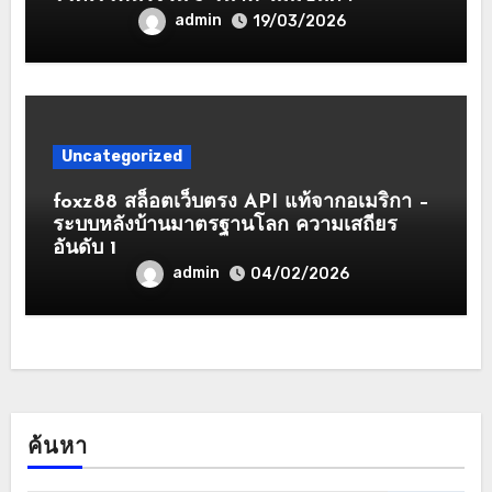
admin
19/03/2026
Uncategorized
foxz88 สล็อตเว็บตรง API แท้จากอเมริกา –
ระบบหลังบ้านมาตรฐานโลก ความเสถียร
อันดับ 1
admin
04/02/2026
ค้นหา