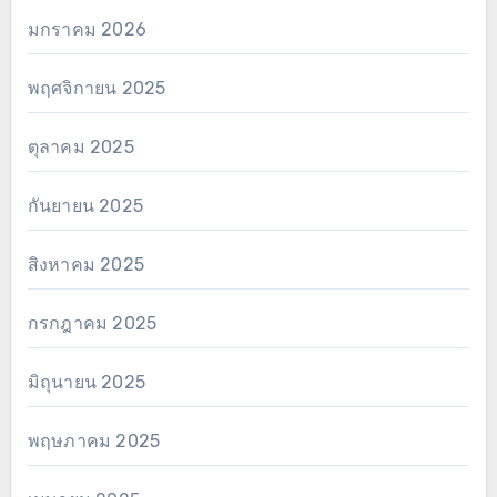
มกราคม 2026
พฤศจิกายน 2025
ตุลาคม 2025
กันยายน 2025
สิงหาคม 2025
กรกฎาคม 2025
มิถุนายน 2025
พฤษภาคม 2025