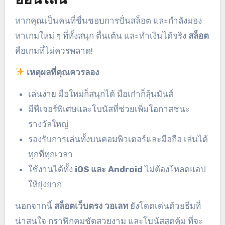
ออนไลน์
หากคุณเป็นคนที่ชื่นชอบการปั่นสล็อต และกำลังมอง
หาเกมใหม่ ๆ ที่ทั้งสนุก ตื่นเต้น และทำเงินได้จริง
สล็อต
คือเกมที่ไม่ควรพลาด!
เหตุผลที่คุณควรลอง
เล่นง่าย มือใหม่ก็สนุกได้ มือเก๋าก็ลุ้นมันส์
มีฟีเจอร์พิเศษและโบนัสที่ช่วยเพิ่มโอกาสชนะ
รางวัลใหญ่
รองรับการเล่นทั้งบนคอมพิวเตอร์และมือถือ เล่นได้
ทุกที่ทุกเวลา
ใช้งานได้ทั้ง
iOS และ Android
ไม่ต้องโหลดแอป
ให้ยุ่งยาก
นอกจากนี้
สล็อตเว็บตรง วอเลท
ยังโดดเด่นด้วยธีมที่
น่าสนใจ กราฟิกคมชัดสวยงาม และโบนัสสุดคุ้ม ที่จะ