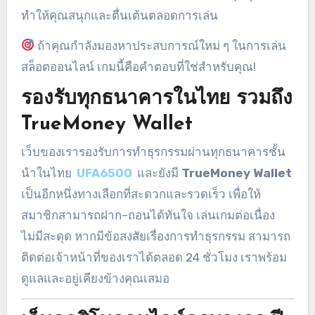
ทำให้คุณสนุกและตื่นเต้นตลอดการเล่น
ถ้าคุณกำลังมองหาประสบการณ์ใหม่ ๆ ในการเล่น
สล็อตออนไลน์ เกมนี้คือคำตอบที่ใช่สำหรับคุณ!
รองรับทุกธนาคารในไทย รวมถึง
TrueMoney Wallet
เว็บของเรารองรับการทำธุรกรรมผ่านทุกธนาคารชั้น
นำในไทย
UFA6500
และยังมี
TrueMoney Wallet
เป็นอีกหนึ่งทางเลือกที่สะดวกและรวดเร็ว เพื่อให้
สมาชิกสามารถฝาก–ถอนได้ทันใจ เล่นเกมต่อเนื่อง
ไม่มีสะดุด หากมีข้อสงสัยเรื่องการทำธุรกรรม สามารถ
ติดต่อเจ้าหน้าที่ของเราได้ตลอด 24 ชั่วโมง เราพร้อม
ดูแลและอยู่เคียงข้างคุณเสมอ