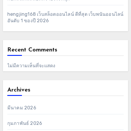
hengjing168 เว็บสล็อตออนไลน์ ดีที่สุด เว็บพนันออนไลน์
อันดับ 1 ของปี 2026
Recent Comments
ไม่มีความเห็นที่จะแสดง
Archives
มีนาคม 2026
กุมภาพันธ์ 2026