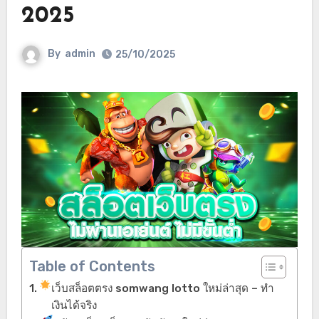
2025
By
admin
25/10/2025
Table of Contents
เว็บสล็อตตรง somwang lotto ใหม่ล่าสุด – ทำ
เงินได้จริง