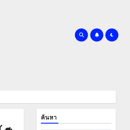
ค้นหา