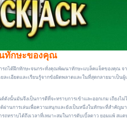
ฝนทักษะของคุณ
ามารถได้ฝึกทักษะจนกระทั่งคุณพัฒนาทักษะแบล็คแจ็คของคุณ จ
ละเอียดและเรียนรู้จากข้อผิดพลาดและในที่สุดกลายมาเป็นผู้เล่
็นต์ดังนั้นมันจึงเป็นการดีที่จะทราบการเข้าและออกเกม เถียงไม่
ผ่านการเล่นเพื่อความสนุกและยังเป็นหนึ่งในทักษะที่สำคัญมากที
ามารถทราบได้ถึงเวลาที่เหมาะสมในการดับเบิ้ลดาว ยอมแพ้ สแต