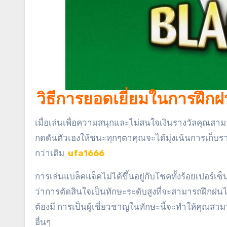
วิธีการยอดเยี่ยมในการฝึก
เมื่อเล่นเพื่อความสนุกและไม่สนใจเงินรางวัลคุณส
กดดันตัวเองให้ชนะทุกๆตาคุณจะได้มุ่งเน้นการเก็บราย
กว่าเดิม
ufa1666
การเล่นแบล็คแจ็คไม่ได้ขึ้นอยู่กับโชคทั้งร้อยเปอร์เซ
ว่าการตัดสินใจเป็นทักษะระดับสูงที่จะสามารถฝึกฝนได้
ต้องมี การเป็นผู้เชี่ยวชาญในทักษะนี้จะทำให้คุณส
อื่นๆ