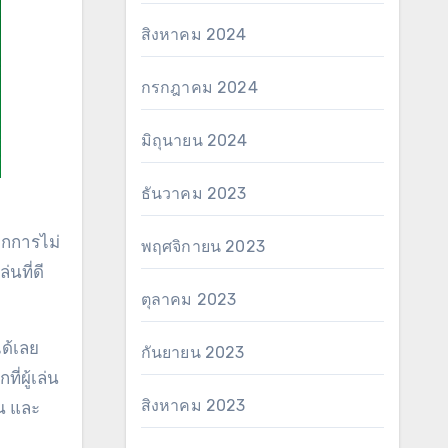
สิงหาคม 2024
กรกฎาคม 2024
มิถุนายน 2024
ธันวาคม 2023
ากการไม่
พฤศจิกายน 2023
นที่ดี
ตุลาคม 2023
ได้เลย
กันยายน 2023
่ผู้เล่น
สิงหาคม 2023
น และ