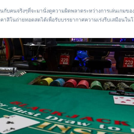
ไปเล่นกับคนจริงๆที่จะมานั่งดูความผิดพลาดระหว่างการเล่นเกมของ
ี่คาสิโนถ่ายทอดสดได้เพื่อรับบรรยากาศความเร่งรีบเสมือนในโ