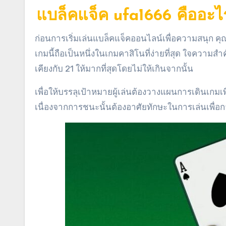
แบล็คแจ็ค ufa1666 คืออะไ
ก่อนการเริ่มเล่นแบล็คแจ็คออนไลน์เพื่อความสนุก คุณจ
เกมนี้ถือเป็นหนึ่งในเกมคาสิโนที่ง่ายที่สุด ใจความส
เคียงกับ 21 ให้มากที่สุดโดยไม่ให้เกินจากนั้น
เพื่อให้บรรลุเป้าหมายผู้เล่นต้องวางแผนการเดินเกมเพ
เนื่องจากการชนะนั้นต้องอาศัยทักษะในการเล่นเพื่