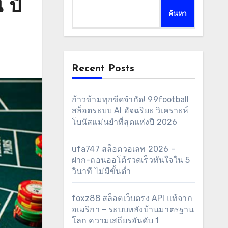
 ปี
ค้นหา
Recent Posts
ก้าวข้ามทุกขีดจำกัด! 99football
สล็อตระบบ AI อัจฉริยะ วิเคราะห์
โบนัสแม่นยำที่สุดแห่งปี 2026
ufa747 สล็อตวอเลท 2026 –
ฝาก-ถอนออโต้รวดเร็วทันใจใน 5
วินาที ไม่มีขั้นต่ำ
foxz88 สล็อตเว็บตรง API แท้จาก
อเมริกา – ระบบหลังบ้านมาตรฐาน
โลก ความเสถียรอันดับ 1