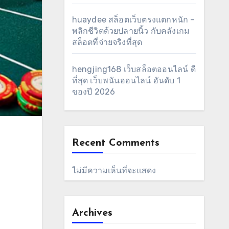
huaydee สล็อตเว็บตรงแตกหนัก –
พลิกชีวิตด้วยปลายนิ้ว กับคลังเกม
สล็อตที่จ่ายจริงที่สุด
hengjing168 เว็บสล็อตออนไลน์ ดี
ที่สุด เว็บพนันออนไลน์ อันดับ 1
ของปี 2026
Recent Comments
ไม่มีความเห็นที่จะแสดง
Archives