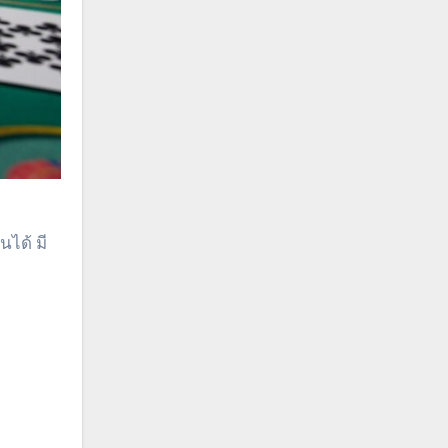
นได้ มี