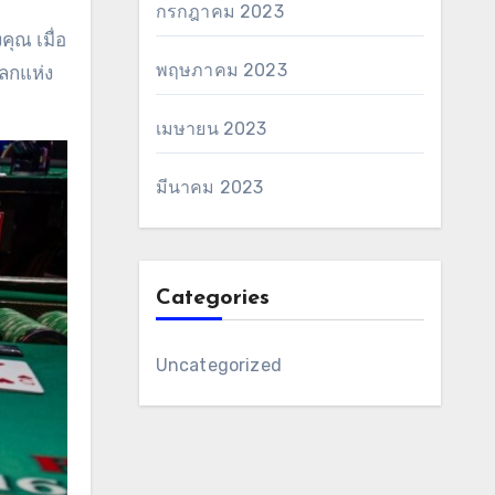
กรกฎาคม 2023
คุณ เมื่อ
พฤษภาคม 2023
ลกแห่ง
เมษายน 2023
มีนาคม 2023
Categories
Uncategorized