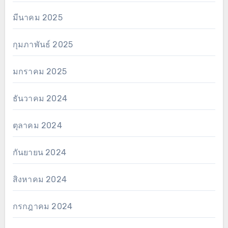
มีนาคม 2025
กุมภาพันธ์ 2025
มกราคม 2025
ธันวาคม 2024
ตุลาคม 2024
กันยายน 2024
สิงหาคม 2024
กรกฎาคม 2024