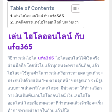
Table of Contents
เล่น ไฮโลออนไลน์ กับ ufa365
เทคนิคการแทงไฮโลออนไลน์ บนเว็บเรา
เล่น ไฮโลออนไลน์
กับ
ufa365
วิธีการเล่นไฮโล
ufa365
ไฮโลออนไลน์ได้เงินจริง
ผ่านมือถือ โดยทั่วไปแล้วทุกคนจะทราบกันดีอยู่แล้ว
ไฮโลจะใช้ลูกเต๋าในการเล่นหรือการทายผล ลูกเต๋าจะ
ประกบไปด้วยแต้ม 1-6 ตามจุดหน้าของลูกเต๋า จะมีรูป
แบบการเล่นคาสิโนสดโดยจะมีช่วงเวลาให้ท่านเลือก
วางเงินเดิมพันเกมไฮโลออนไลน์ เว็บเล่นไฮโล
ออนไลน์ โดยเมื่อหมดเวลาที่กำหนดแล้วเจ้ามือจะเริ่ม
ทำการทายเต๋าจากในถ้วยแก้วสีใส