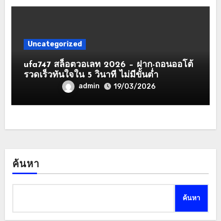
Uncategorized
ufa747 สล็อตวอเลท 2026 – ฝาก-ถอนออโต้
รวดเร็วทันใจใน 5 วินาที ไม่มีขั้นต่ำ
admin
19/03/2026
ค้นหา
ค้นหา