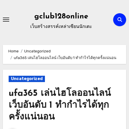
Skip
to
gclub128online
content
เว็บสร้างสรรค์เหล่าเซียนนักเตะ
Home
Uncategorized
ufa365 เล่นไฮโลออนไลน์ เว็บอันดับ 1 ทำกำไรได้ทุกครั้งแน่นอน
Uncategorized
ufa365 เล่นไฮโลออนไลน์
เว็บอันดับ 1 ทำกำไรได้ทุก
ครั้งแน่นอน