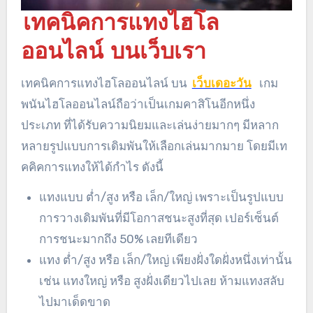
เทคนิคการแทงไฮโล
ออนไลน์ บนเว็บเรา
เทคนิคการแทงไฮโลออนไลน์ บน
เว็บเดอะวัน
เกม
พนันไฮโลออนไลน์ถือว่าเป็นเกมคาสิโนอีกหนึ่ง
ประเภท ที่ได้รับความนิยมและเล่นง่ายมากๆ มีหลาก
หลายรูปแบบการเดิมพันให้เลือกเล่นมากมาย โดยมีเท
คคิคการแทงให้ได้กำไร ดังนี้
แทงแบบ ต่ำ/สูง หรือ เล็ก/ใหญ่ เพราะเป็นรูปแบบ
การวางเดิมพันที่มีโอกาสชนะสูงที่สุด เปอร์เซ็นต์
การชนะมากถึง 50% เลยทีเดียว
แทง ต่ำ/สูง หรือ เล็ก/ใหญ่ เพียงฝั่งใดฝั่งหนึ่งเท่านั้น
เช่น แทงใหญ่ หรือ สูงฝั่งเดียวไปเลย ห้ามแทงสลับ
ไปมาเด็ดขาด