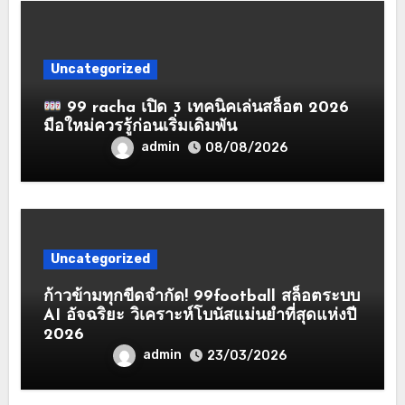
Uncategorized
99 racha เปิด 3 เทคนิคเล่นสล็อต 2026
มือใหม่ควรรู้ก่อนเริ่มเดิมพัน
admin
08/08/2026
Uncategorized
ก้าวข้ามทุกขีดจำกัด! 99football สล็อตระบบ
AI อัจฉริยะ วิเคราะห์โบนัสแม่นยำที่สุดแห่งปี
2026
admin
23/03/2026