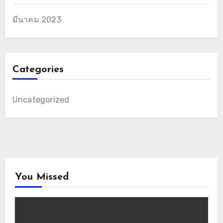
มีนาคม 2023
Categories
Uncategorized
You Missed